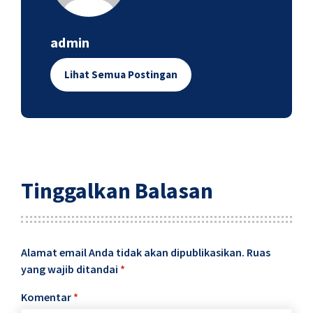
admin
Lihat Semua Postingan
Tinggalkan Balasan
Alamat email Anda tidak akan dipublikasikan.
Ruas
yang wajib ditandai
*
Komentar
*