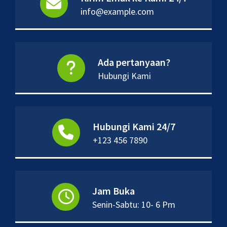
info@example.com
Ada pertanyaan?
Hubungi Kami
Hubungi Kami 24/7
+123 456 7890
Jam Buka
Senin-Sabtu: 10- 6 Pm