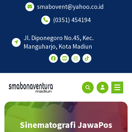
Lewati
smabovent@yahoo.co.id
ke
konten
(0351) 454194
Jl. Diponegoro No.45, Kec.
Manguharjo, Kota Madiun
Sinematografi JawaPos